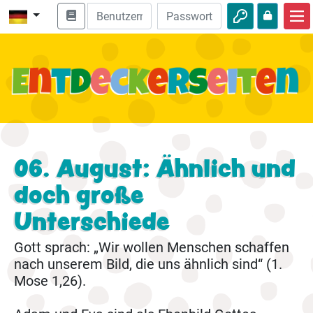
Start
Bibel entdecken
Videos
Audio
06. August: Ähnlich und
Natur
doch große
Abenteuer
Unterschiede
Freizeit
Gott sprach: „Wir wollen Menschen schaffen
nach unserem Bild, die uns ähnlich sind“ (1.
Mose 1,26).