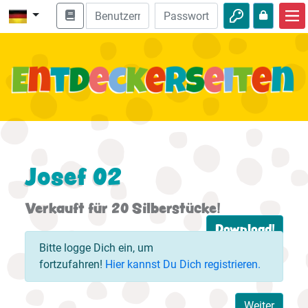
Start
Bibel entdecken
Videos
Audio
Natur
Josef 02
Abenteuer
Verkauft für 20 Silberstücke!
Freizeit
Download!
Bitte logge Dich ein, um
fortzufahren!
Hier kannst Du Dich registrieren.
Weiter