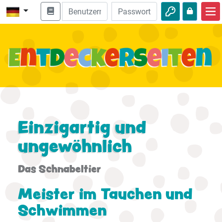
Start
Bibel entdecken
Videos
Audio
Natur
Einzigartig und
ungewöhnlich
Abenteuer
Freizeit
Das Schnabeltier
Meister im Tauchen und
Schwimmen