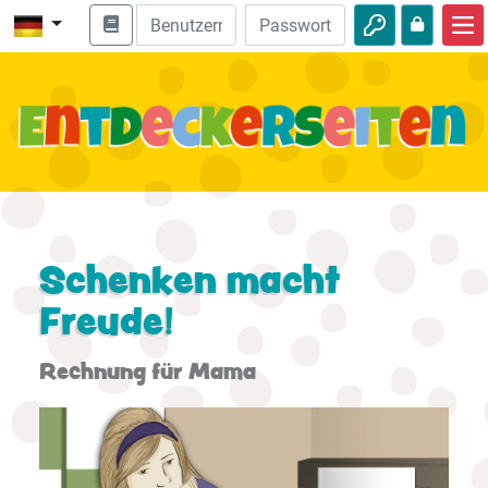
Start
Bibel entdecken
Videos
Audio
Natur
Schenken macht
Freude!
Abenteuer
Freizeit
Rechnung für Mama