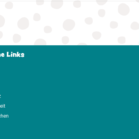
he Links
z
eit
chen