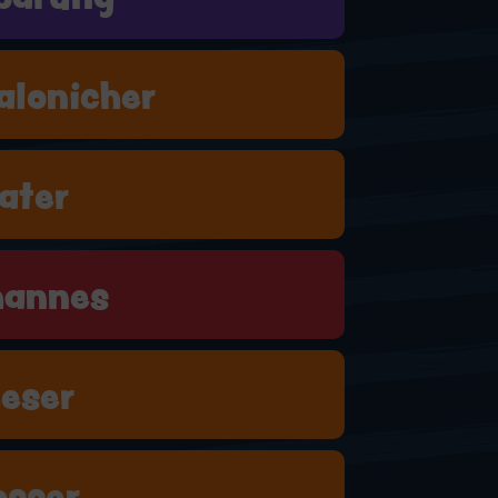
alonicher
ater
hannes
eser
osser