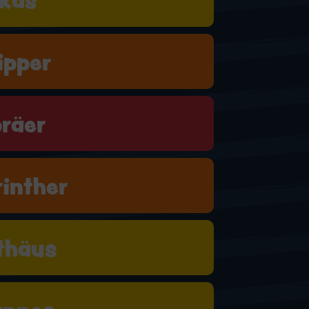
ipper
räer
rinther
thäus