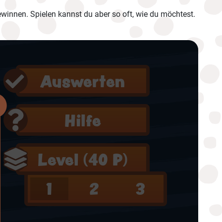
winnen. Spielen kannst du aber so oft, wie du möchtest.
Auswerten
Hilfe
Level (
40 P
)
1
2
3