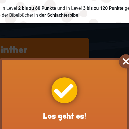
, in Level
2 bis zu 80 Punkte
und in Level
3 bis zu 120 Punkte
ge
e
der Bibelbücher in
der Schlachterbibel
.
rinther
mer
motheus
Los geht es!
das