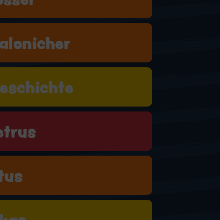
alonicher
eschichte
etrus
tus
kas