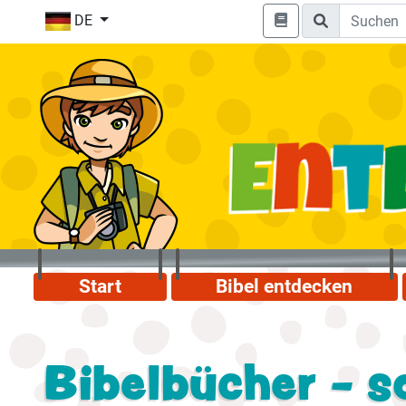
DE
Start
Bibel entdecken
Bibelbücher - so