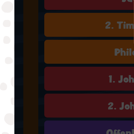
2. Ti
Phi
1. Jo
2. Jo
Offen