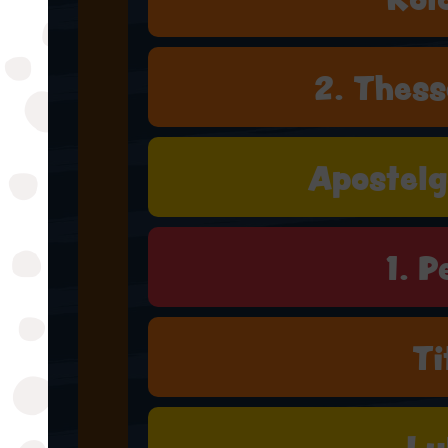
2. Thess
Apostelg
1. P
Ti
Lu