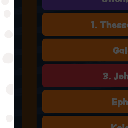
1. Thess
Gal
3. Jo
Eph
Kol