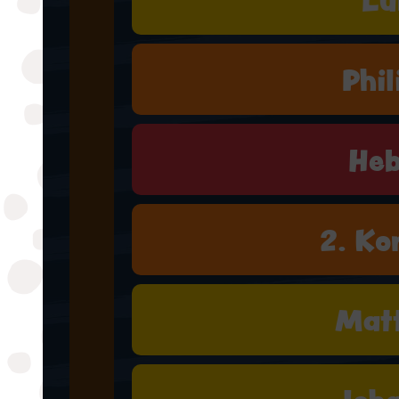
Phil
Heb
2. Ko
Mat