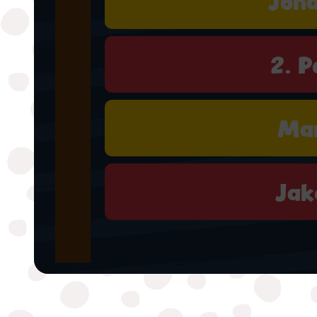
Joh
2. P
Ma
Jak