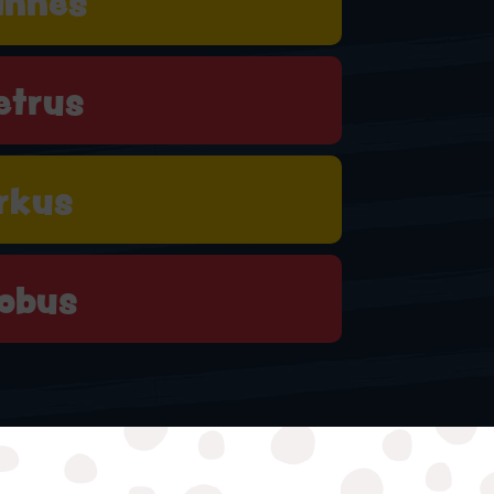
annes
etrus
rkus
obus