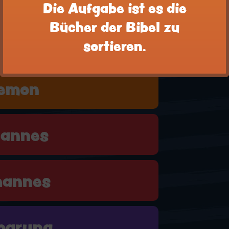
Die Aufgabe ist es die
Bücher der Bibel zu
motheus
sortieren.
lemon
hannes
hannes
barung