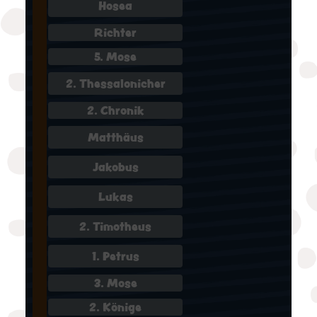
Hosea
Richter
5. Mose
2. Thessalonicher
2. Chronik
Matthäus
Jakobus
Lukas
2. Timotheus
1. Petrus
3. Mose
2. Könige