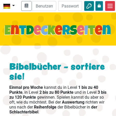
Start
Bibel entdecken
Videos
Audio
Natur
Bibelbücher - sortiere
sie!
Abenteuer
Freizeit
Einmal pro Woche
kannst du in Level
1 bis zu 40
Punkte
, in Level
2 bis zu 80 Punkte
und in Level
3 bis
zu 120 Punkte
gewinnen. Spielen kannst du aber so
oft, wie du möchtest. Bei der
Auswertung
richten wir
uns nach der
Reihenfolge
der Bibelbücher in
der
Schlachterbibel
.