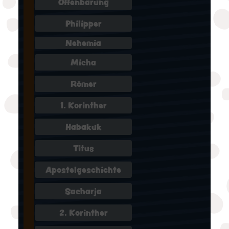
Offenbarung
Philipper
Nehemia
Micha
Römer
1. Korinther
Habakuk
Titus
Apostelgeschichte
Sacharja
2. Korinther