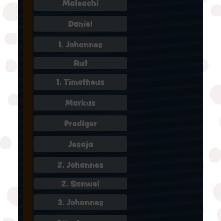
Maleachi
Daniel
1. Johannes
Rut
1. Timotheus
Markus
Prediger
Jesaja
2. Johannes
2. Samuel
3. Johannes