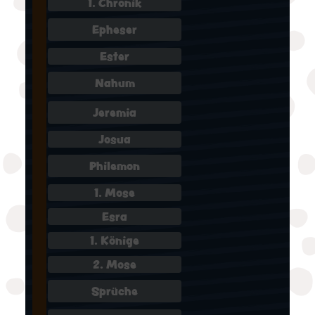
1. Chronik
Epheser
Ester
Nahum
Jeremia
Josua
Philemon
1. Mose
Esra
1. Könige
2. Mose
Sprüche