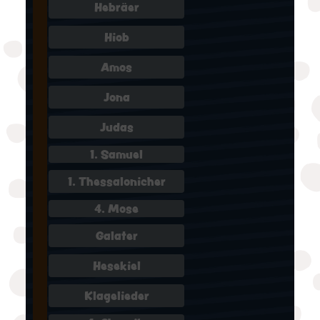
Hebräer
Hiob
Amos
Jona
Judas
1. Samuel
1. Thessalonicher
4. Mose
Galater
Hesekiel
Klagelieder