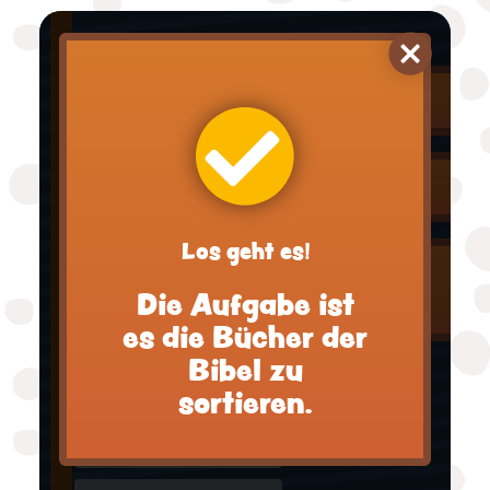
Johannes
Kolosser
Hohelied
Haggai
Los geht es!
Obadja
Die Aufgabe ist
Psalmen
es die Bücher der
2. Petrus
Bibel zu
sortieren.
Joel
Zefanja