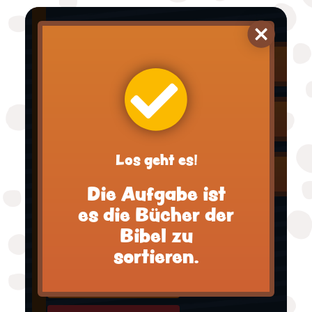
Offenbarung
3. Johannes
Jakobus
Lukas
Los geht es!
Judas
Die Aufgabe ist
1. Korinther
es die Bücher der
Philemon
Bibel zu
sortieren.
2. Timotheus
Philipper