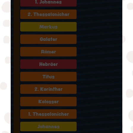
1. Johannes
2. Thessalonicher
Markus
Galater
Römer
Hebräer
Titus
2. Korinther
Kolosser
1. Thessalonicher
Johannes