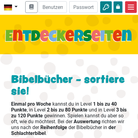
Start
Bibel entdecken
Videos
Audio
Natur
Bibelbücher - sortiere
sie!
Abenteuer
Freizeit
Einmal pro Woche
kannst du in Level
1 bis zu 40
Punkte
, in Level
2 bis zu 80 Punkte
und in Level
3 bis
zu 120 Punkte
gewinnen. Spielen kannst du aber so
oft, wie du möchtest. Bei der
Auswertung
richten wir
uns nach der
Reihenfolge
der Bibelbücher in
der
Schlachterbibel
.