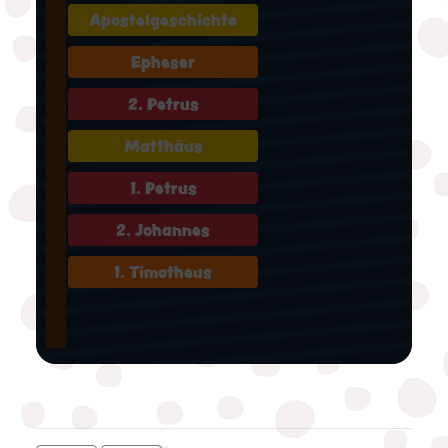
Apostelgeschichte
Epheser
2. Petrus
Matthäus
1. Petrus
2. Johannes
1. Timotheus