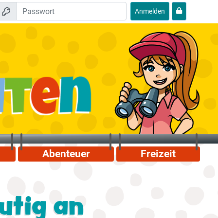
Anmelden
Abenteuer
Freizeit
utig an