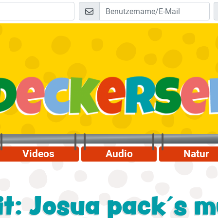
Videos
Audio
Natur
t: Josua pack´s m