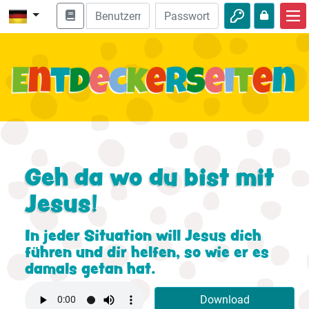
Start
Bibel entdecken
Videos
Audio
Natur
Geh da wo du bist mit
Jesus!
Abenteuer
Freizeit
In jeder Situation will Jesus dich
führen und dir helfen, so wie er es
damals getan hat.
Download