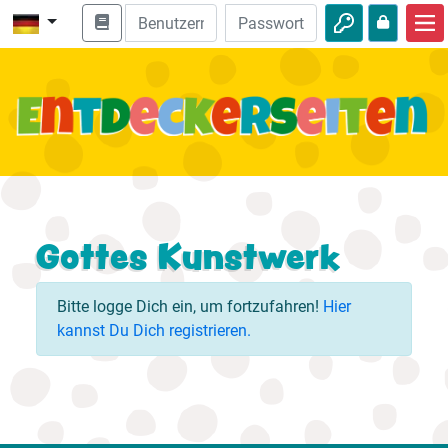
Start
Bibel entdecken
Videos
Audio
Natur
Gottes Kunstwerk
Abenteuer
Bitte logge Dich ein, um fortzufahren!
Hier
Freizeit
kannst Du Dich registrieren.