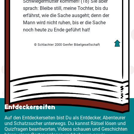
Schwiegermutter kommen! (18) Sie aber
sprach: Bleibe still, meine Tochter, bis du
erfährst, wie die Sache ausgeht; denn der
Mann wird nicht ruhen, bis er die Sache
noch heute zu Ende geführt hat!
© Schlachter 2000 Genfer Bibelgesellschaft
Entdeckerseiten
Auf den Entdeckerseiten bist Du als Entdecker, Abenteurer
und Schatzsucher unterwegs. Du kannst Rätsel lösen und
Quizfragen beantworten, Videos schauen und Geschichten