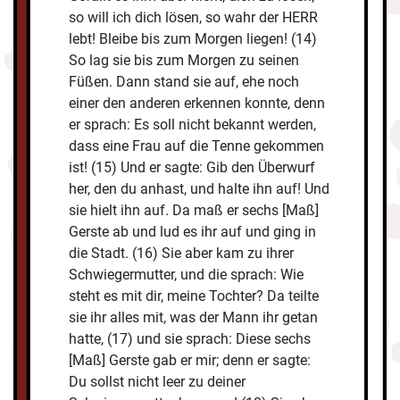
so will ich dich lösen, so wahr der HERR
lebt! Bleibe bis zum Morgen liegen! (14)
So lag sie bis zum Morgen zu seinen
Füßen. Dann stand sie auf, ehe noch
einer den anderen erkennen konnte, denn
er sprach: Es soll nicht bekannt werden,
dass eine Frau auf die Tenne gekommen
ist! (15) Und er sagte: Gib den Überwurf
her, den du anhast, und halte ihn auf! Und
sie hielt ihn auf. Da maß er sechs [Maß]
Gerste ab und lud es ihr auf und ging in
die Stadt. (16) Sie aber kam zu ihrer
Schwiegermutter, und die sprach: Wie
steht es mit dir, meine Tochter? Da teilte
sie ihr alles mit, was der Mann ihr getan
hatte, (17) und sie sprach: Diese sechs
[Maß] Gerste gab er mir; denn er sagte:
Du sollst nicht leer zu deiner