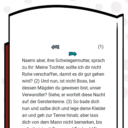
(1)
Naemi aber, ihre Schwiegermutter, sprach
zu ihr: Meine Tochter, sollte ich dir nicht
Ruhe verschaffen, damit es dir gut gehen
wird? (2) Und nun, ist nicht Boas, bei
dessen Mägden du gewesen bist, unser
Verwandter? Siehe, er worfelt diese Nacht
auf der Gerstentenne. (3) So bade dich
nun und salbe dich und lege deine Kleider
an und geh zur Tenne hinab; aber lass
dich von dem Mann nicht bemerken, bis