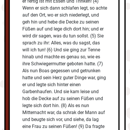
er fertig ist mit Essen und Trinken! (4)
Wenn er sich dann schlafen legt, so achte
auf den Ort, wo er sich niederlegt, und
geh hin und hebe die Decke zu seinen
Füßen auf und lege dich dort hin; und er
wird dir sagen, was du tun sollst. (5) Sie
sprach zu ihr: Alles, was du sagst, das
will ich tun! (6) Und sie ging zur Tenne
hinab und machte es genau so, wie es
ihre Schwiegermutter geboten hatte. (7)
Als nun Boas gegessen und getrunken
hatte und sein Herz guter Dinge war, ging
er und legte sich hinter einen
Garbenhaufen. Und sie kam leise und
hob die Decke auf zu seinen Füßen und
legte sich dort hin. (8) Als es nun
Mitternacht war, da schrak der Mann auf
und beugte sich vor, und siehe, da lag
eine Frau zu seinen Füßen! (9) Da fragte