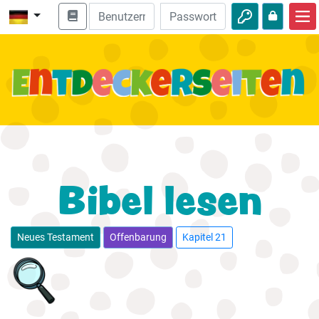
Start
Bibel entdecken
Videos
Audio
Natur
Bibel lesen
Abenteuer
Freizeit
Neues Testament
Offenbarung
Kapitel 21