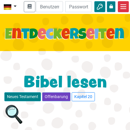
Start
Bibel entdecken
Videos
Audio
Natur
Bibel lesen
Abenteuer
Freizeit
Neues Testament
Offenbarung
Kapitel 20