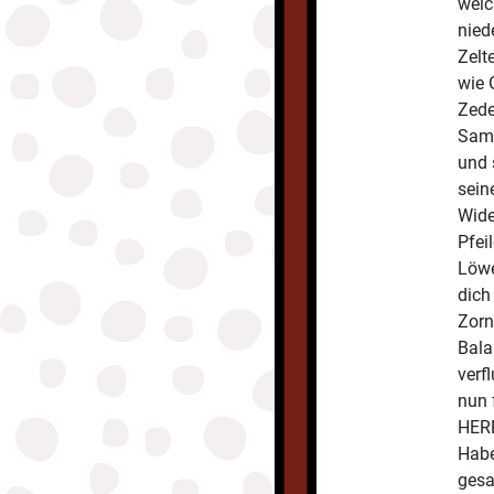
welc
nied
Zelt
wie 
Zede
Same
und 
seine
Wide
Pfei
Löwe
dich
Zorn
Bala
verf
nun 
HERR
Habe
gesa