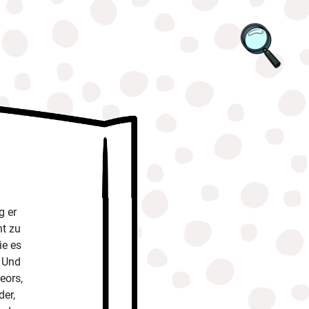
g er
ht zu
ie es
) Und
eors,
der,