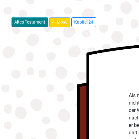
Altes Testament
4. Mose
Kapitel 24
Als 
nich
der 
nach
er b
und 