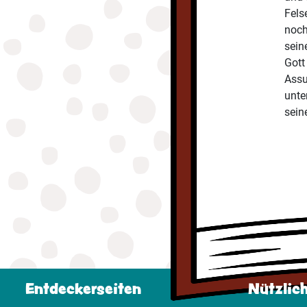
Fels
noch
sein
Gott
Assu
unte
sein
Entdeckerseiten
Nützlic