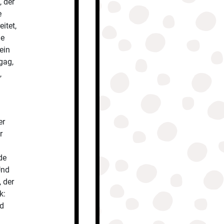
, der
e
itet,
ie
ein
gag,
,
n
er
r
de
Und
, der
k:
nd