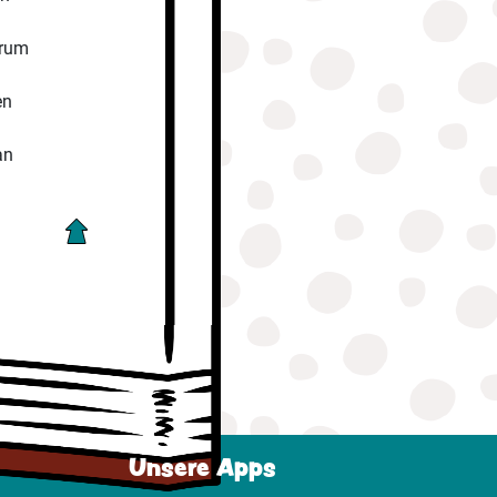
erum
en
an
Unsere Apps