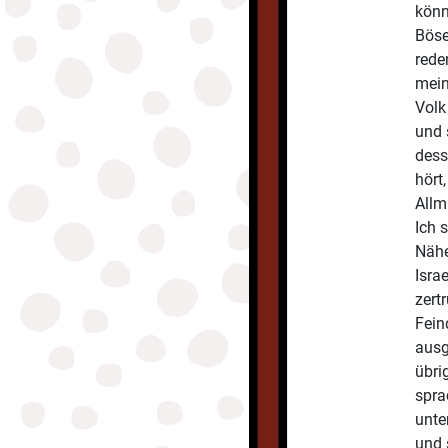
könn
Böse
rede
mein
Volk
und 
dess
hört
Allm
Ich 
Nähe
Isra
zert
Fein
ausg
übri
spra
unte
und 