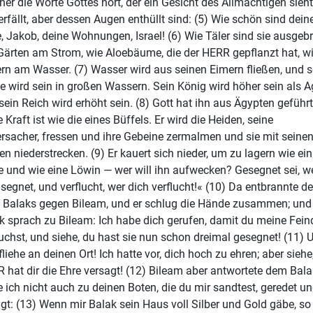
her die Worte Gottes hört, der ein Gesicht des Allmächtigen sieht
erfällt, aber dessen Augen enthüllt sind: (5) Wie schön sind dein
e, Jakob, deine Wohnungen, Israel! (6) Wie Täler sind sie ausgebre
Gärten am Strom, wie Aloebäume, die der HERR gepflanzt hat, w
rn am Wasser. (7) Wasser wird aus seinen Eimern fließen, und s
 wird sein in großen Wassern. Sein König wird höher sein als A
sein Reich wird erhöht sein. (8) Gott hat ihn aus Ägypten geführt
 Kraft ist wie die eines Büffels. Er wird die Heiden, seine
rsacher, fressen und ihre Gebeine zermalmen und sie mit seine
len niederstrecken. (9) Er kauert sich nieder, um zu lagern wie ein
 und wie eine Löwin — wer will ihn aufwecken? Gesegnet sei, w
 segnet, und verflucht, wer dich verflucht!« (10) Da entbrannte de
 Balaks gegen Bileam, und er schlug die Hände zusammen; und
k sprach zu Bileam: Ich habe dich gerufen, damit du meine Fein
luchst, und siehe, du hast sie nun schon dreimal gesegnet! (11) 
fliehe an deinen Ort! Ich hatte vor, dich hoch zu ehren; aber siehe
 hat dir die Ehre versagt! (12) Bileam aber antwortete dem Bala
 ich nicht auch zu deinen Boten, die du mir sandtest, geredet u
gt: (13) Wenn mir Balak sein Haus voll Silber und Gold gäbe, so