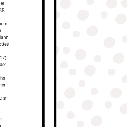
er
ERR
inem
h
Mann,
ottes
(17)
 der
ths
ner
tadt
h
en