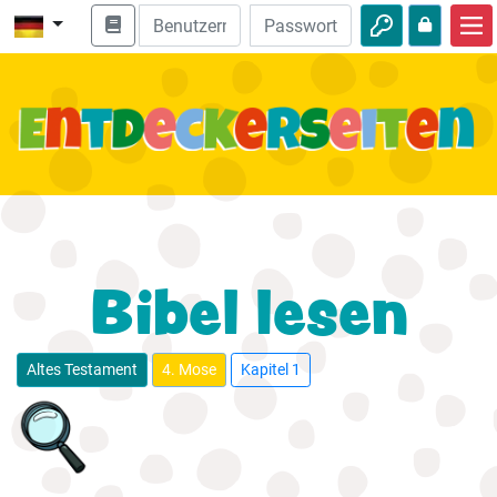
Start
Bibel entdecken
Videos
Audio
Natur
Bibel lesen
Abenteuer
Freizeit
Altes Testament
4. Mose
Kapitel 1