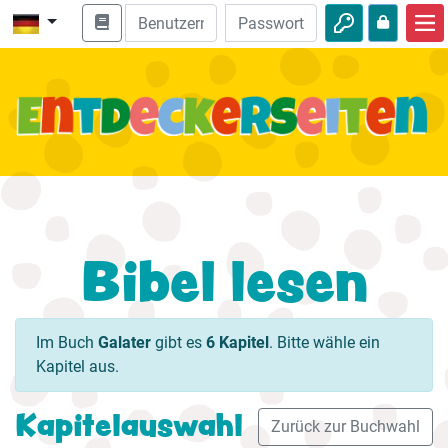
Start
Bibel entdecken
Videos
Audio
Natur
Bibel lesen
Abenteuer
Freizeit
Im Buch
Galater
gibt es
6 Kapitel
. Bitte wähle ein
Kapitel aus.
Kapitelauswahl
Zurück zur Buchwahl