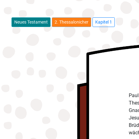
Neues Testament
2. Thessalonicher
Kapitel 1
Paul
Thes
Gnad
Jesu
Brüd
wäch