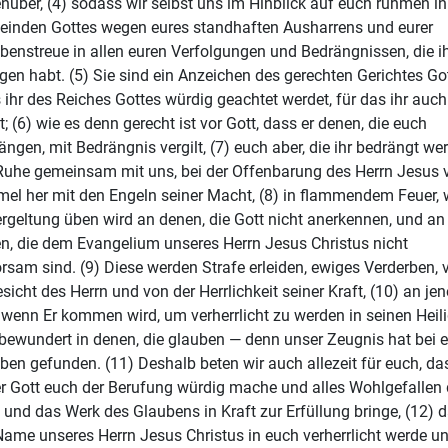
nüber, (4) sodass wir selbst uns im Hinblick auf euch rühmen i
inden Gottes wegen eures standhaften Ausharrens und eurer
benstreue in allen euren Verfolgungen und Bedrängnissen, die i
agen habt. (5) Sie sind ein Anzeichen des gerechten Gerichtes Got
 ihr des Reiches Gottes würdig geachtet werdet, für das ihr auch
et; (6) wie es denn gerecht ist vor Gott, dass er denen, die euch
ängen, mit Bedrängnis vergilt, (7) euch aber, die ihr bedrängt wer
Ruhe gemeinsam mit uns, bei der Offenbarung des Herrn Jesus
el her mit den Engeln seiner Macht, (8) in flammendem Feuer,
ergeltung üben wird an denen, die Gott nicht anerkennen, und an
n, die dem Evangelium unseres Herrn Jesus Christus nicht
rsam sind. (9) Diese werden Strafe erleiden, ewiges Verderben,
sicht des Herrn und von der Herrlichkeit seiner Kraft, (10) an je
 wenn Er kommen wird, um verherrlicht zu werden in seinen Heil
bewundert in denen, die glauben — denn unser Zeugnis hat bei 
ben gefunden. (11) Deshalb beten wir auch allezeit für euch, da
r Gott euch der Berufung würdig mache und alles Wohlgefallen 
 und das Werk des Glaubens in Kraft zur Erfüllung bringe, (12) 
Name unseres Herrn Jesus Christus in euch verherrlicht werde un