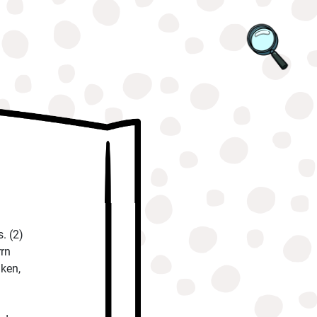
. (2)
rrn
nken,