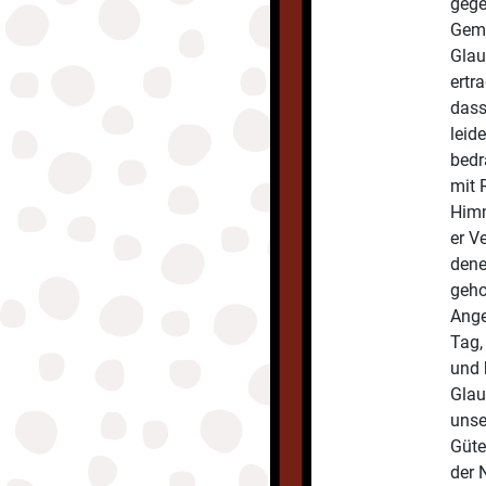
gege
Geme
Glau
ertr
dass
leid
bedr
mit 
Himm
er V
dene
geho
Ange
Tag,
und 
Glau
unse
Güte
der 