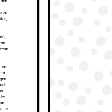
n den
hr zu
tes,
det,
 vom
 wenn
 vom
nem
igen
euch
ss
der
damit
d ihr